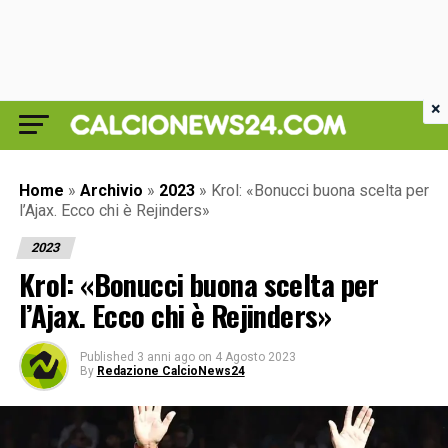
×
Home
»
Archivio
»
2023
»
Krol: «Bonucci buona scelta per
l’Ajax. Ecco chi è Rejinders»
2023
Krol: «Bonucci buona scelta per
l’Ajax. Ecco chi è Rejinders»
Published
3 anni ago
on
4 Agosto 2023
By
Redazione CalcioNews24