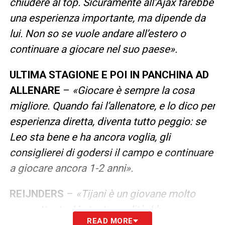
chiudere al top. Sicuramente all’Ajax farebbe
una esperienza importante, ma dipende da
lui. Non so se vuole andare all’estero o
continuare a giocare nel suo paese».
ULTIMA STAGIONE E POI IN PANCHINA AD
ALLENARE
–
«Giocare è sempre la cosa
migliore. Quando fai l’allenatore, e lo dico per
esperienza diretta, diventa tutto peggio: se
Leo sta bene e ha ancora voglia, gli
consiglierei di godersi il campo e continuare
a giocare ancora 1-2 anni».
REIJNDERS
–
«Tijani è un giovane molto
promettente. Ha tante qualità. L’anno scorso
READ MORE
ha fatto una stagione fantastica con l’AZ