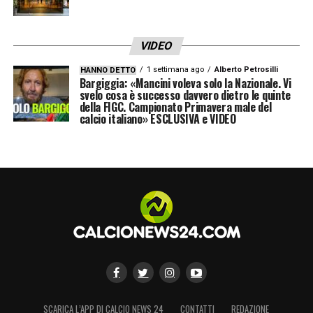
VIDEO
1 settimana ago
Alberto Petrosilli
HANNO DETTO
Bargiggia: «Mancini voleva solo la Nazionale. Vi
svelo cosa è successo davvero dietro le quinte
della FIGC. Campionato Primavera male del
calcio italiano» ESCLUSIVA e VIDEO
SCARICA L’APP DI CALCIO NEWS 24
CONTATTI
REDAZIONE