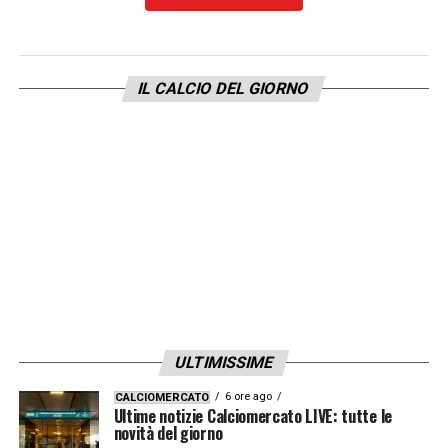
Alkmaar sia in Eredivisie sia in Conference
League».
IL CALCIO DEL GIORNO
CHE RUOLO HA
«A Reijnders piace attaccare
e sganciarsi in avanti. Per capirci: non può
fare il regista alla Lobotka, ma come
mezzala lo vedo bene. È bravo a inserirsi e a
calciare in porta: con i suoi movimenti
diventa uno che può fare diversi gol»
LA PLAYLIST DELLE NOSTRE TOP NEWS
ULTIMISSIME
6 ore ago
CALCIOMERCATO
Ultime notizie Calciomercato LIVE: tutte le
novità del giorno