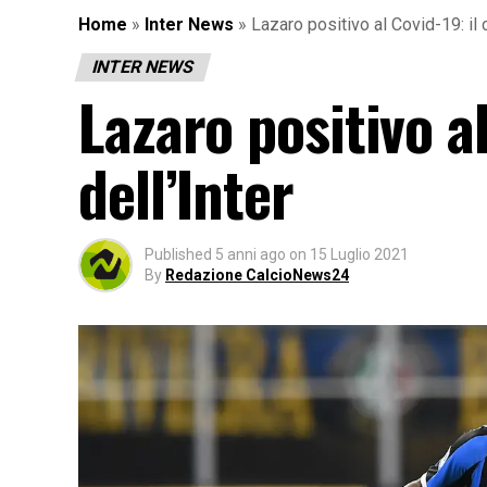
Home
»
Inter News
»
Lazaro positivo al Covid-19: il 
INTER NEWS
Lazaro positivo a
dell’Inter
Published
5 anni ago
on
15 Luglio 2021
By
Redazione CalcioNews24