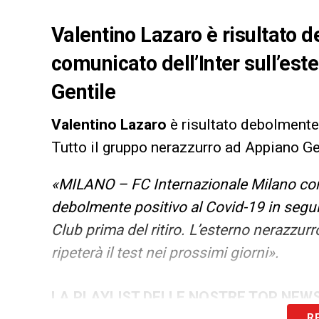
Valentino Lazaro è risultato d
comunicato dell’Inter sull’este
Gentile
Valentino Lazaro
è risultato debolmente
Tutto il gruppo nerazzurro ad Appiano Ge
«MILANO – FC Internazionale Milano com
debolmente positivo al Covid-19 in segui
Club prima del ritiro. L’esterno nerazzur
ripeterà il test nei prossimi giorni».
LA PLAYLIST DELLE NOSTRE TOP NEW
R