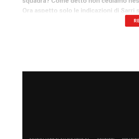
squadra? Come detto non cediamo nessun
Ora aspetto solo le indicazioni di Sarri 
R
Lavoro e linea chiara sul mercato
Le parole di Fabiani chiariscono due punt
al lavoro, smentendo ogni voce su presun
della Lazio: la volontà è quella di non ced
tecnico. La responsabilità finale sulla 
ds, spetterà unicamente all’allenatore Ma
dovranno essere tagliati dalla lista defini
LA PLAYLIST DELLE NOSTRE TOP NEW