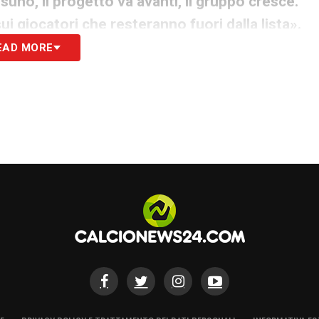
o, il progetto va avanti, il gruppo cresce.
sui giocatori che resteranno fuori dalla lista».
EAD MORE
i fondamentali. Il primo, la sua totale dedizione
te vacanze. Il secondo, la strategia di mercato
ere i big, per dare continuità al progetto
composizione della rosa, come sottolineato dal
urizio Sarri, che indicherà quali giocatori
tiva.
S