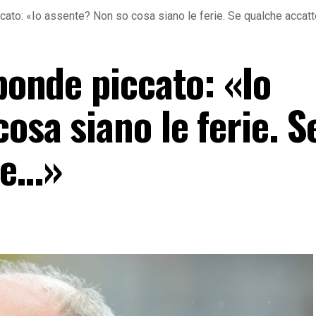
ccato: «Io assente? Non so cosa siano le ferie. Se qualche accat
sponde piccato: «Io
osa siano le ferie. S
ne…»