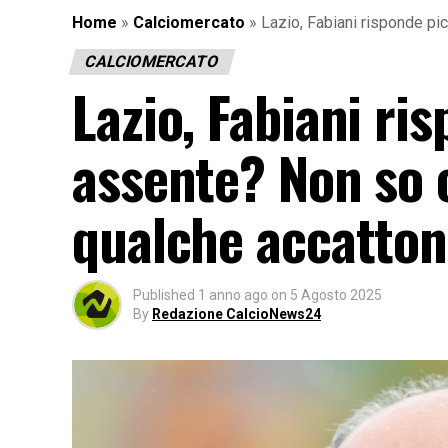
Home
»
Calciomercato
»
Lazio, Fabiani risponde pi
CALCIOMERCATO
Lazio, Fabiani ri
assente? Non so c
qualche accatto
Published
1 anno ago
on
5 Agosto 2025
By
Redazione CalcioNews24