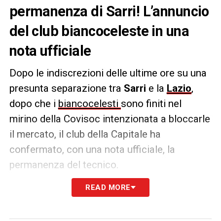
permanenza di Sarri! L’annuncio
del club biancoceleste in una
nota ufficiale
Dopo le indiscrezioni delle ultime ore su una
presunta separazione tra
Sarri
e la
Lazio
,
dopo che i
biancocelesti
sono finiti nel
mirino della Covisoc intenzionata a bloccarle
il mercato, il club della Capitale ha
confermato, con una nota ufficiale, la
permanenza del tecnico.
READ MORE
COMUNICATO –
«
Nella mattinata odierna, il
Presidente Claudio Lotito e l’allenatore
Maurizio Sarri hanno avuto un lungo e