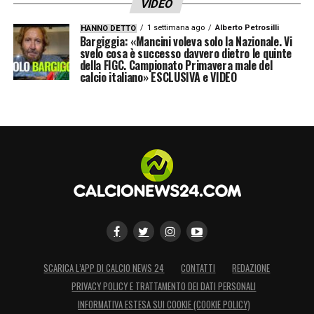
VIDEO
attaccamento ai colori biancocelesti e a
1 settimana ago
Alberto Petrosilli
HANNO DETTO
tutto il popolo laziale un popolo
Bargiggia: «Mancini voleva solo la Nazionale. Vi
svelo cosa è successo davvero dietro le quinte
straordinario, che merita serietà e
della FIGC. Campionato Primavera male del
coerenza
».
calcio italiano» ESCLUSIVA e VIDEO
LA PLAYLIST DELLE NOSTRE TOP NEWS
SCARICA L’APP DI CALCIO NEWS 24
CONTATTI
REDAZIONE
PRIVACY POLICY E TRATTAMENTO DEI DATI PERSONALI
INFORMATIVA ESTESA SUI COOKIE (COOKIE POLICY)