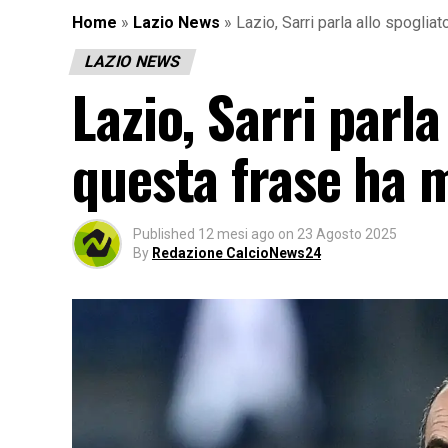
Home
»
Lazio News
»
Lazio, Sarri parla allo spoglia
LAZIO NEWS
Lazio, Sarri parla
questa frase ha m
Published
12 mesi ago
on
23 Agosto 2025
By
Redazione CalcioNews24