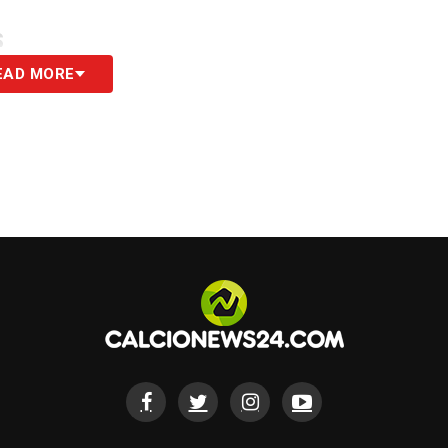
S
EAD MORE