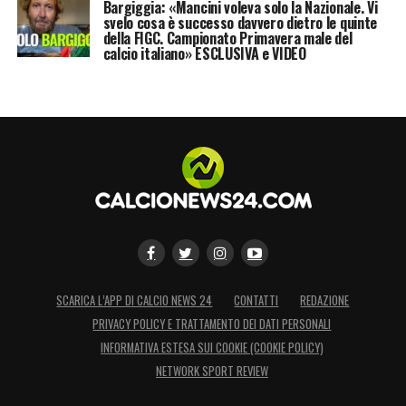
Bargiggia: «Mancini voleva solo la Nazionale. Vi
svelo cosa è successo davvero dietro le quinte
della FIGC. Campionato Primavera male del
calcio italiano» ESCLUSIVA e VIDEO
SCARICA L’APP DI CALCIO NEWS 24
CONTATTI
REDAZIONE
PRIVACY POLICY E TRATTAMENTO DEI DATI PERSONALI
INFORMATIVA ESTESA SUI COOKIE (COOKIE POLICY)
NETWORK SPORT REVIEW