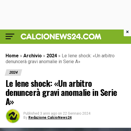
×
Home
»
Archivio
»
2024
»
Le Iene shock: «Un arbitro
denuncerà gravi anomalie in Serie A»
2024
Le Iene shock: «Un arbitro
denuncerà gravi anomalie in Serie
A»
Published
3 anni ago
on
22 Gennaio 2024
By
Redazione CalcioNews24