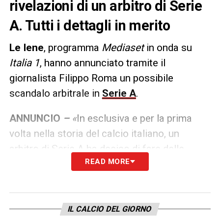
rivelazioni di un arbitro di Serie
A. Tutti i dettagli in merito
Le Iene
, programma
Mediaset
in onda su
Italia 1
, hanno annunciato tramite il
giornalista Filippo Roma un possibile
scandalo arbitrale in
Serie A
.
ANNUNCIO
–
«
In esclusiva e per la prima
volta nella storia del calcio italiano, un
arbitro di Serie A ha deciso di fare delle
READ MORE
rivelazioni ai microfoni di Filippo Roma,
denunciando quelle che per lui sarebbero
delle gravi anomalie nel sistema arbitrale in
Italia
»
.
IL CALCIO DEL GIORNO