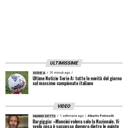
personalizzato. Domani mattina altra seduta
all’Acaya.
LA PLAYLIST DELLE NOSTRE TOP NEWS
ULTIMISSIME
31 minuti ago
SERIE A
Ultime Notizie Serie A: tutte le novità del giorno
sul massimo campionato italiano
VIDEO
1 settimana ago
Alberto Petrosilli
HANNO DETTO
Bargiggia: «Mancini voleva solo la Nazionale. Vi
svelo cosa è successo davvero dietro le quinte