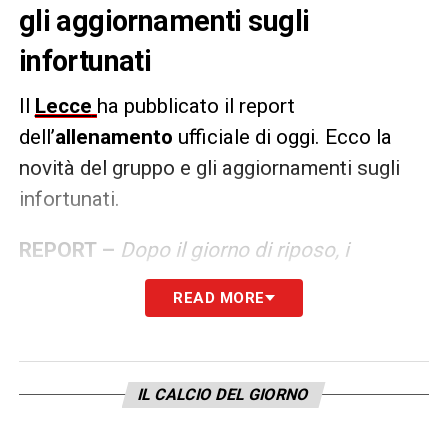
gli aggiornamenti sugli
infortunati
Il
Lecce
ha pubblicato il report
dell’
allenamento
ufficiale di oggi. Ecco la
novità del gruppo e gli aggiornamenti sugli
infortunati.
REPORT –
Dopo il giorno di riposo, i
giallorossi si sono ritrovati nel pomeriggio
READ MORE
all’Acaya Golf Resort & SPA. Presente alla
seduta d’allenamento il nuovo acquisto
Santiago Pierotti, che si è allenato
IL CALCIO DEL GIORNO
regolarmente con i nuovi compagni.
Sansone ha seguito un programma di lavoro