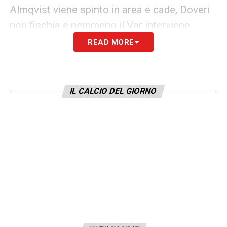
Almqvist viene spinto in area e cade, Doveri
non fischia e nemmeno il Var interviene.
READ MORE
LEGGI LE ALTRE NOTIZIE DI JUVENTUS
NEWS 24
IL CALCIO DEL GIORNO
LA PLAYLIST DELLE NOSTRE TOP NEWS