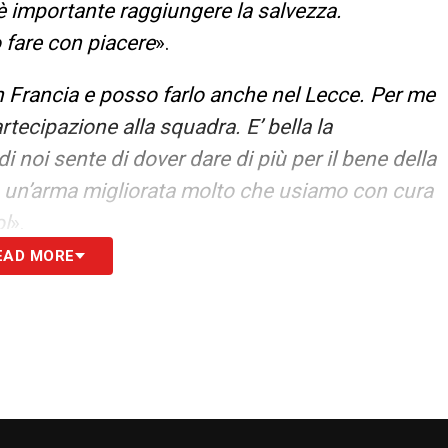
è importante raggiungere la salvezza.
 fare con piacere
».
n Francia e posso farlo anche nel Lecce. Per me
rtecipazione alla squadra. E’ bella la
 noi sente di dover dare di più per il bene della
i, un’arma migliorata molto che usiamo con cura
ol
».
EAD MORE
S