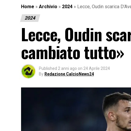
Home
»
Archivio
»
2024
»
Lecce, Oudin scarica D’Ave
2024
Lecce, Oudin scar
cambiato tutto»
Published
2 anni ago
on
24 Aprile 2024
By
Redazione CalcioNews24