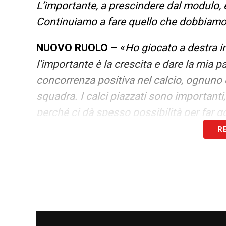
L’importante, a prescindere dal modulo, 
Continuiamo a fare quello che dobbiamo
NUOVO RUOLO
– «
Ho giocato a destra i
l’importante è la crescita e dare la mia pa
concorrenza positiva nel calcio, ognuno di
squadra. I calci piazzati sono important
perché ci dà spesso possibilità per far g
R
LA PLAYLIST DELLE NOSTRE TOP NEW