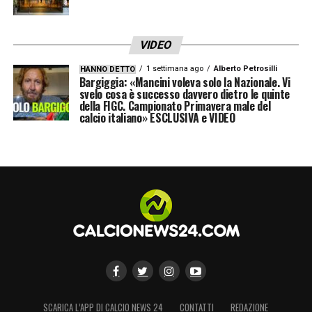
studiati bene. Devi adattarti alle loro
caratteristiche. La forza di Fabio è anche
VIDEO
quella che gli hanno messo a disposizione
1 settimana ago
Alberto Petrosilli
HANNO DETTO
Bargiggia: «Mancini voleva solo la Nazionale. Vi
uno staff di grande esperienza e questo gli
svelo cosa è successo davvero dietro le quinte
darà una grossa mano »
.
della FIGC. Campionato Primavera male del
calcio italiano» ESCLUSIVA e VIDEO
LEGGI LE PAROLE INTEGRALI SU
CAGLIARINEWS24
LA PLAYLIST DELLE NOSTRE TOP NEWS
SCARICA L’APP DI CALCIO NEWS 24
CONTATTI
REDAZIONE