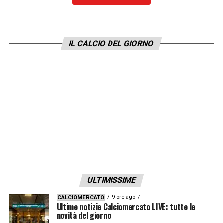
lui, era sempre molto attento. Chiedeva
sempre, era molto interessato. Sono
contento per lui, vedo anche che sta
IL CALCIO DEL GIORNO
andando nella direzione giusta. E per un
allenatore alle prime armi è fondamentale
avere la fiducia di tutti. Gli consiglio di
essere se stesso, di non farsi coinvolgere di
quello che accade intorno a lui e intorno alla
squadra. Non ci siamo sentiti nell’ultimo
periodo. Ci siamo visti quando è venuto con
la Primavera a giocare contro la Sampdoria.
Deve, soprattutto, capire quello che serve e
ULTIMISSIME
in quello in cui la squadra si riconosce
9 ore ago
CALCIOMERCATO
meglio. Invece di avere un’idea che possa
Ultime notizie Calciomercato LIVE: tutte le
novità del giorno
funzionare ovunque. I giocatori vanno