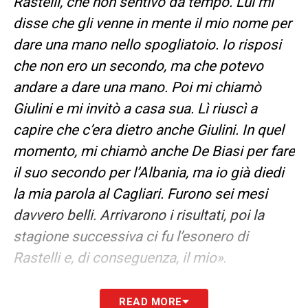
Rastelli, che non sentivo da tempo. Lui mi
disse che gli venne in mente il mio nome per
dare una mano nello spogliatoio. Io risposi
che non ero un secondo, ma che potevo
andare a dare una mano. Poi mi chiamò
Giulini e mi invitò a casa sua. Lì riuscì a
capire che c’era dietro anche Giulini. In quel
momento, mi chiamò anche De Biasi per fare
il suo secondo per l’Albania, ma io già diedi
la mia parola al Cagliari. Furono sei mesi
davvero belli. Arrivarono i risultati, poi la
stagione successiva ci fu l’esonero di
Rastelli e, di conseguenza, il mio»
.
PISACANE –
«Avevo un ottimo rapporto con
READ MORE