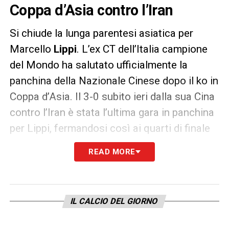
Coppa d’Asia contro l’Iran
Si chiude la lunga parentesi asiatica per
Marcello
Lippi
. L’ex CT dell’Italia campione
del Mondo ha salutato ufficialmente la
panchina della Nazionale Cinese dopo il ko in
Coppa d’Asia. Il 3-0 subito ieri dalla sua Cina
contro l’Iran è stata l’ultima gara in panchina
per Lippi, fermandosi così ai quarti di finale
della Coppa d’Asia. Intervenuto in conferenza
READ MORE
stampa, il tecnico viareggino ha letto un
comunicato stampa nella quale spiega la sua
decisione:
«Con questa partita si chiude il
IL CALCIO DEL GIORNO
mio contratto con la Nazionale cinese.
Grazie perché per me è stato davvero un