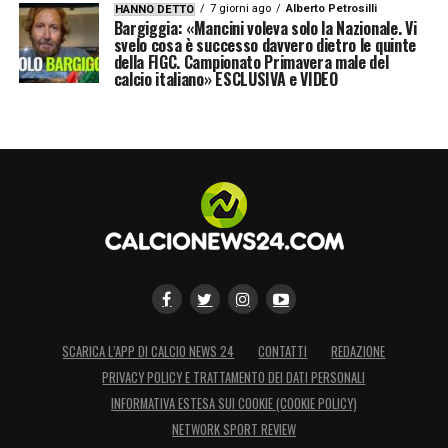
7 giorni ago
Alberto Petrosilli
HANNO DETTO
Bargiggia: «Mancini voleva solo la Nazionale. Vi
svelo cosa è successo davvero dietro le quinte
della FIGC. Campionato Primavera male del
calcio italiano» ESCLUSIVA e VIDEO
SCARICA L’APP DI CALCIO NEWS 24
CONTATTI
REDAZIONE
PRIVACY POLICY E TRATTAMENTO DEI DATI PERSONALI
INFORMATIVA ESTESA SUI COOKIE (COOKIE POLICY)
NETWORK SPORT REVIEW