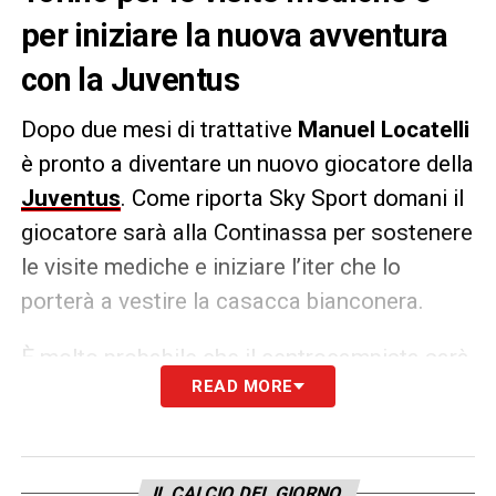
per iniziare la nuova avventura
con la Juventus
Dopo due mesi di trattative
Manuel Locatelli
è pronto a diventare un nuovo giocatore della
Juventus
. Come riporta Sky Sport domani il
giocatore sarà alla Continassa per sostenere
le visite mediche e iniziare l’iter che lo
porterà a vestire la casacca bianconera.
È molto probabile che il centrocampista sarà
READ MORE
convocato da Allegri per la trasferta di Udine
nella prima giornata di campionato. Difficile
– tuttavia – vederlo in campo.
IL CALCIO DEL GIORNO