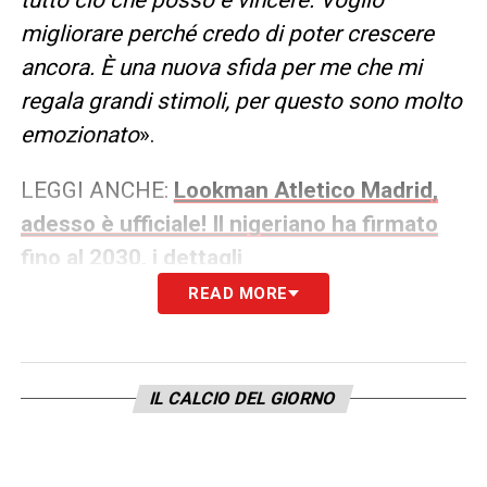
migliorare perché credo di poter crescere
ancora. È una nuova sfida per me che mi
regala grandi stimoli, per questo sono molto
emozionato
».
LEGGI ANCHE:
Lookman Atletico Madrid,
adesso è ufficiale! Il nigeriano ha firmato
fino al 2030, i dettagli
READ MORE
UN MESSAGGIO PER I TIFOSI
COLCHONEROS
– «
Sono molto, molto
passionali, totalmente dediti alla squadra.
IL CALCIO DEL GIORNO
Vivono e respirano calcio. Sono ben
consapevole dell’importanza dei tifosi
dell’Atletico e della passione che