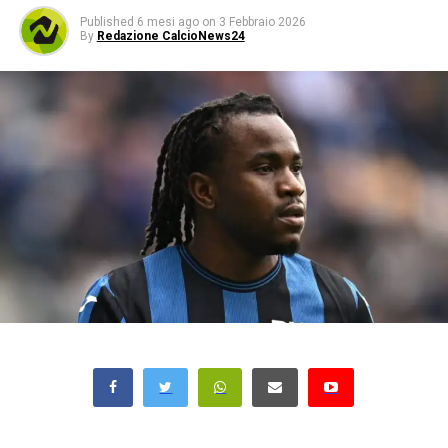
Published
6 mesi ago
on
3 Febbraio 2026
By
Redazione CalcioNews24