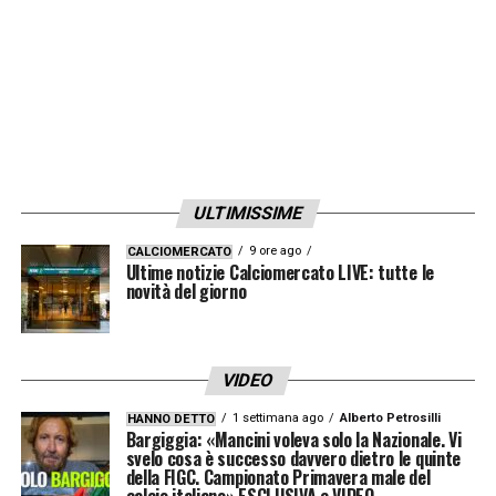
trasmettono al club, ai giocatori e alla
squadra. È qualcosa di speciale. (Si è poi
congedato con il grido: ‘Aúpa Atleti
)».
Ultime notizie Calcio Estero: tutte le novità
del giorno provenienti da tutto il mondo
ULTIMISSIME
LA PLAYLIST DELLE NOSTRE TOP NEWS
9 ore ago
CALCIOMERCATO
Ultime notizie Calciomercato LIVE: tutte le
novità del giorno
VIDEO
1 settimana ago
Alberto Petrosilli
HANNO DETTO
Bargiggia: «Mancini voleva solo la Nazionale. Vi
svelo cosa è successo davvero dietro le quinte
della FIGC. Campionato Primavera male del
calcio italiano» ESCLUSIVA e VIDEO