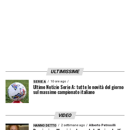
mi ha fermato, mi ha chiesto foto, autografi.
Fa sempre piacere. E poi quell’anno è stato
bellissimo. Una stagione indimenticabile che
rimarrà sempre nella mia memoria e nella
storia del club. Sono ricordi che non mi
abbandoneranno mai
».
LA PLAYLIST DELLE NOSTRE TOP NEWS
ULTIMISSIME
10 ore ago
SERIE A
Ultime Notizie Serie A: tutte le novità del giorno
sul massimo campionato italiano
VIDEO
2 settimane ago
Alberto Petrosilli
HANNO DETTO