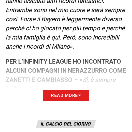
hanno lasciato altri ricordi fantastici.
Entrambe sono nel mio cuore e sarà sempre
così. Forse il Bayern è leggermente diverso
perché ci ho giocato per più tempo e perché
la mia famiglia è qui. Però, sono incredibili
anche i ricordi di Milano
».
PER L’INFINITY LEAGUE HO INCONTRATO
ALCUNI COMPAGNI IN NERAZZURRO COME
ZANETTI E CAMBIASSO
– «
Sì, è sempre
bello vederli, scambiare qualche parola con
READ MORE
loro e ogni tanto anche ricordare quei
momenti, anche se ci pensano sempre i
tifosi a questo. Anche prima, dopo
IL CALCIO DEL GIORNO
l’abbraccio con Cambiasso, qualche interista