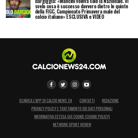
Bargiggia: «Mancini voleva solo la Nazionale. Vi
svelo cosa è successo davvero dietro le quinte
della FIGC. Campionato Primavera male del
calcio italiano» ESCLUSIVA e VIDEO
SCARICA L’APP DI CALCIO NEWS 24
CONTATTI
REDAZIONE
PRIVACY POLICY E TRATTAMENTO DEI DATI PERSONALI
INFORMATIVA ESTESA SUI COOKIE (COOKIE POLICY)
NETWORK SPORT REVIEW