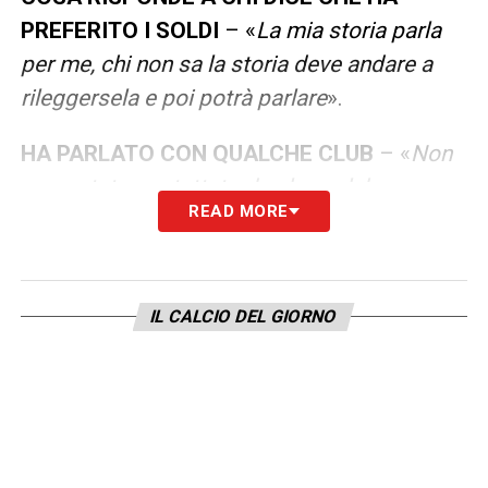
PREFERITO I SOLDI
– «
La mia storia parla
per me, chi non sa la storia deve andare a
rileggersela e poi potrà parlare
».
HA PARLATO CON QUALCHE CLUB
– «
Non
sono stato contattato da alcun club
».
READ MORE
LA PLAYLIST DELLE NOSTRE TOP NEWS
IL CALCIO DEL GIORNO