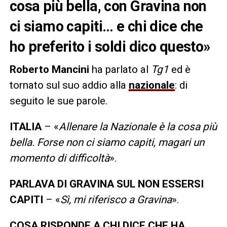
cosa più bella, con Gravina non
ci siamo capiti… e chi dice che
ho preferito i soldi dico questo»
Roberto Mancini
ha parlato al
Tg1
ed è
tornato sul suo addio alla
nazionale
: di
seguito le sue parole.
ITALIA
– «
Allenare la Nazionale è la cosa più
bella. Forse non ci siamo capiti, magari un
momento di difficoltà
».
PARLAVA DI GRAVINA SUL NON ESSERSI
CAPITI
– «
Sì, mi riferisco a Gravina
».
COSA RISPONDE A CHI DICE CHE HA