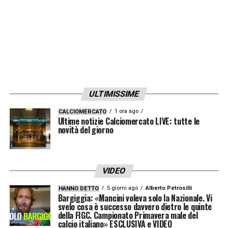
cerca mai alibi. Con lui alzi l’asticella, è
inevitabile
».
COSA È STATO MOURINHO –
«
Un mostro
che è arrivato e mi ha fatto dire “sì, lui può
cambiare la mia storia e quella di tutti noi”.
ULTIMISSIME
José ci ha dato carisma, mentalità,
convinzioni. In campo ero il suo condottiero,
1 ora ago
CALCIOMERCATO
Ultime notizie Calciomercato LIVE: tutte le
a volte ho esagerato andando un po’ oltre…
novità del giorno
ma lo facevo perché sentivo che lui ci
avrebbe portati alla vittoria
».
VIDEO
LA FERITA DI BUDAPEST –
«
Me la sogno
5 giorni ago
Alberto Petrosilli
HANNO DETTO
Bargiggia: «Mancini voleva solo la Nazionale. Vi
spesso. E me la sogno male. È una ferita che
svelo cosa è successo davvero dietro le quinte
della FIGC. Campionato Primavera male del
provoca dolore. Io non riguardo mai
calcio italiano» ESCLUSIVA e VIDEO