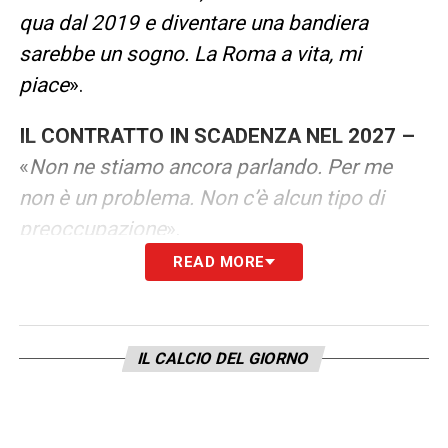
qua dal 2019 e diventare una bandiera
sarebbe un sogno. La Roma a vita, mi
piace
».
IL CONTRATTO IN SCADENZA NEL 2027 –
«
Non ne stiamo ancora parlando. Per me
non è un problema. Non c’è alcun tipo di
preoccupazione
».
READ MORE
IL RAPPORTO CON GASPERINI –
«
Mai vero.
Quando sono venuto alla Roma è stata la
prima persona che ho chiamato. Io so cos’è
IL CALCIO DEL GIORNO
la gratitudine. Il più grande insegnante di
calcio e tattica che io abbia mai avuto. In
campo è un martello, è molto esigente e non