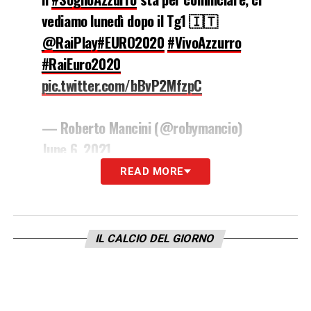
vediamo lunedì dopo il Tg1 🇮🇹
@RaiPlay
#EURO2020
#VivoAzzurro
#RaiEuro2020
pic.twitter.com/bBvP2MfzpC
— Roberto Mancini (@robymancio)
June 6, 2021
READ MORE
LA PLAYLIST DELLE NOSTRE TOP NEWS
IL CALCIO DEL GIORNO