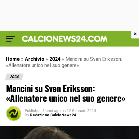
×
Home
»
Archivio
»
2024
»
Mancini su Sven Eriksson:
«Allenatore unico nel suo genere»
2024
Mancini su Sven Eriksson:
«Allenatore unico nel suo genere»
Published
3 anni ago
on
12 Gennaio 2024
By
Redazione CalcioNews24