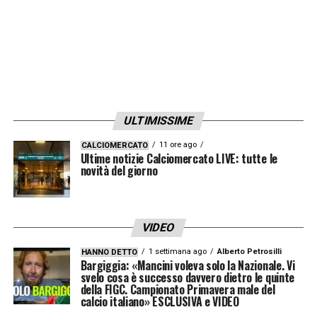
banali. Di giorno esco con gli amici, porto
Gianfilippo all’allenamento. Non sono mai
solo, persino il mio pitbull Gilda ha capito che
qualcosa non va, è diventata la mia ombra. I
malati di Sla spendono cifre enormi, i tempi
ULTIMISSIME
della burocrazia sono lentissimi, quelli della
malattia rapidi. Abbiamo pagato 100mila
11 ore ago
CALCIOMERCATO
Ultime notizie Calciomercato LIVE: tutte le
euro solo per rendere la mia giornata
novità del giorno
vivibile».
LA RACCOLTA FONDI PER LA CURA –
«La
VIDEO
speranza è trovare una cura per la mutazione
1 settimana ago
Alberto Petrosilli
HANNO DETTO
Bargiggia: «Mancini voleva solo la Nazionale. Vi
che ha colpito me come tante altre persone.
svelo cosa è successo davvero dietro le quinte
della FIGC. Campionato Primavera male del
Magari non mi salverò io, ma altri sì. Ci
calcio italiano» ESCLUSIVA e VIDEO
muoviamo su due binari: la Columbia