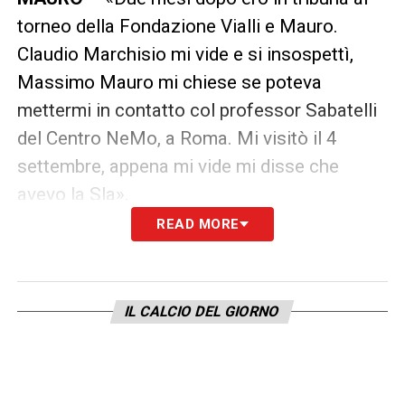
torneo della Fondazione Vialli e Mauro.
Claudio Marchisio mi vide e si insospettì,
Massimo Mauro mi chiese se poteva
mettermi in contatto col professor Sabatelli
del Centro NeMo, a Roma. Mi visitò il 4
settembre, appena mi vide mi disse che
avevo la Sla».
READ MORE
LA REAZIONE ALLA NOTIZIA –
«Ti crolla
tutto addosso. Poi dici: io voglio ridere,
scherzare. Vivere».
IL CALCIO DEL GIORNO
LA SUA QUOTIDIANITÀ OGGI –
«La notte è
lunga. Non prendo mai sonno. Devo chiedere
aiuto a mia moglie Maura per fare cose