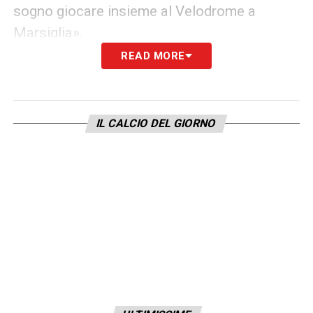
sogno giocare insieme al Velodrome a
Marsiglia».
READ MORE
DE ZERBI
«È uno dei migliori al mondo. Mi
volle al Sassuolo, poi cercò di portarmi allo
Shakhtar, al Brighton e pure al Marsiglia. Sta
IL CALCIO DEL GIORNO
facendo un ottimo lavoro».
LA SERIE A
«In Serie A ho vissuto quattro
anni bellissimi. Il Sassuolo non mi stupisce.
Grosso voleva rimanessi. Con Italiano ho
giocato poco ma imparato molto. A Firenze
forse hanno cambiato troppi giocatori. Mi
piace il Como. Peccato non aver giocato in
una top come Milan, Inter o Juventus».