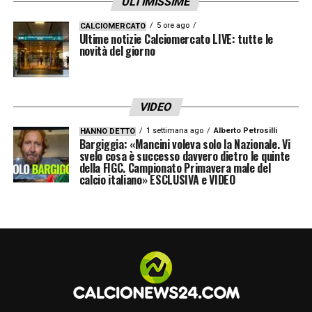
ULTIMISSIME
IL GOL ALLA JUVE NEL 2021
«È il ricordo
5 ore ago
CALCIOMERCATO
Ultime notizie Calciomercato LIVE: tutte le
più bello della mia esperienza italiana.
novità del giorno
Festeggiai come CR7. E non dimentico i gol
al Napoli, al Maradona».
VIDEO
LA CORSA SCUDETTO IN SERIE A
«Bello
1 settimana ago
Alberto Petrosilli
HANNO DETTO
vedere tanta rivalità, secondo me sarà un
Bargiggia: «Mancini voleva solo la Nazionale. Vi
svelo cosa è successo davvero dietro le quinte
derby tra il Milan, che ha un Modric in più, e
della FIGC. Campionato Primavera male del
calcio italiano» ESCLUSIVA e VIDEO
l’Inter che rimane una squadra molto forte».
LA PLAYLIST DELLE NOSTRE TOP NEWS