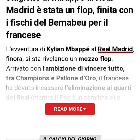
Madrid è stata un flop, finita con
i fischi del Bernabeu per il
francese
L’avventura di
Kylian Mbappé
al
Real Madrid
,
finora, si sta rivelando un
mezzo flop
.
Arrivato con
l’ambizione di vincere tutto,
tra Champions e Pallone d’Oro
, il francese
ha dovuto incassare
l’eliminazione ai quarti
del Real
(mentre il Psg è in semifinale) e
persino le
bordate di fischi del
Bernabeu
. A
READ MORE
peggiorare il quadro, l’infortunio che lo ha
tenuto fuori dal campo e l’adattamento
complicato in un attacco dove
la sua
IL CALCIO DEL GIORNO