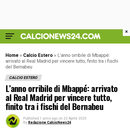
×
Home
»
Calcio Estero
»
L’anno orribile di Mbappé:
arrivato al Real Madrid per vincere tutto, finito tra i fischi
del Bernabeu
CALCIO ESTERO
L’anno orribile di Mbappé: arrivato
al Real Madrid per vincere tutto,
finito tra i fischi del Bernabeu
Published
1 anno ago
on
23 Aprile 2025
By
Redazione CalcioNews24