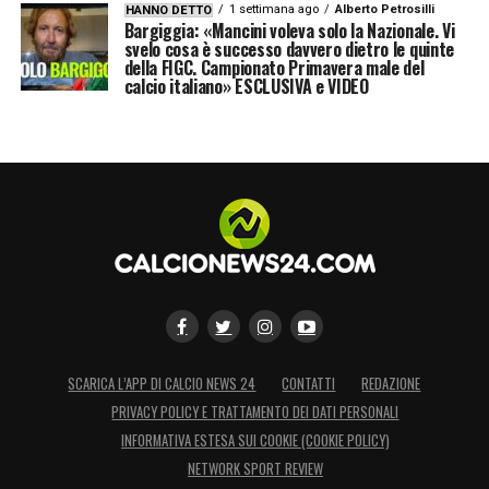
1 settimana ago
Alberto Petrosilli
HANNO DETTO
gestione e una
fama da rockstar che ora
Bargiggia: «Mancini voleva solo la Nazionale. Vi
svelo cosa è successo davvero dietro le quinte
sembra più un fardello
che una spinta.
della FIGC. Campionato Primavera male del
calcio italiano» ESCLUSIVA e VIDEO
LA PLAYLIST DELLE NOSTRE TOP NEWS
SCARICA L’APP DI CALCIO NEWS 24
CONTATTI
REDAZIONE
PRIVACY POLICY E TRATTAMENTO DEI DATI PERSONALI
INFORMATIVA ESTESA SUI COOKIE (COOKIE POLICY)
NETWORK SPORT REVIEW