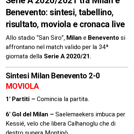
Serie A 2020/2021 tra Milan e
Benevento: sintesi, tabellino,
risultato, moviola e cronaca live
Allo stadio “San Siro”,
Milan
e
Benevento
si
affrontano nel match valido per la 34ª
giornata della
Serie A 2020/21
.
Sintesi Milan Benevento 2-0
MOVIOLA
1′ Partiti –
Comincia la partita.
6′ Gol del Milan –
Saelemaekers imbuca per
Kessié, velo che libera Calhanoglu che di
destro supera Montipò.