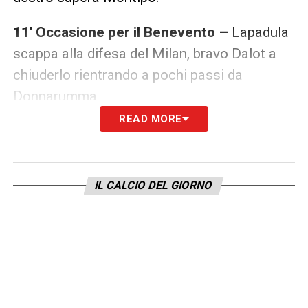
11′ Occasione per il Benevento –
Lapadula
scappa alla difesa del Milan, bravo Dalot a
chiuderlo rientrando a pochi passi da
Donnarumma.
READ MORE
14′ Tiro di Saelemaekers –
Calhanoglu
serve Ibra che appoggia per Leao, il
portoghese scarica alla sua destra su
IL CALCIO DEL GIORNO
Saelemaekers che conclude su Montipò.
15′ Tiro di Ionita –
Conclusione da fuori
area, Donnarumma devia in corner.
16′ Tiro di Leao –
Contropiede dei rossoneri
3 contro due con Kessié che appoggia su