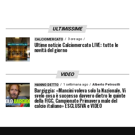
Leao, la conclusione del portoghese è
respinta da Montipò.
ULTIMISSIME
23′ Occasione per il Milan –
Leao lanciato
3 ore ago
CALCIOMERCATO
da Kessié ma il portoghese non riesce a
Ultime notizie Calciomercato LIVE: tutte le
novità del giorno
controllare la sfera da buona posizione.
32′ Occasione per il Benevento –
Ionita
VIDEO
costruisce bene sulla sinistra, il suo cross è
1 settimana ago
Alberto Petrosilli
HANNO DETTO
però impreciso e termina fuori.
Bargiggia: «Mancini voleva solo la Nazionale. Vi
svelo cosa è successo davvero dietro le quinte
della FIGC. Campionato Primavera male del
36′ Tiro di Theo Hernandez –
Gran
calcio italiano» ESCLUSIVA e VIDEO
conclusione da fuori area del terzino
francese, Montipò risponde respingendo in
tuffo.