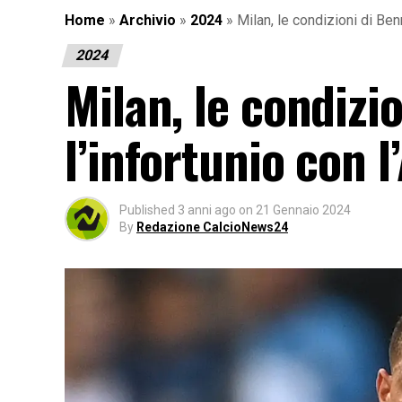
Home
»
Archivio
»
2024
»
Milan, le condizioni di Benn
2024
Milan, le condizi
l’infortunio con l
Published
3 anni ago
on
21 Gennaio 2024
By
Redazione CalcioNews24