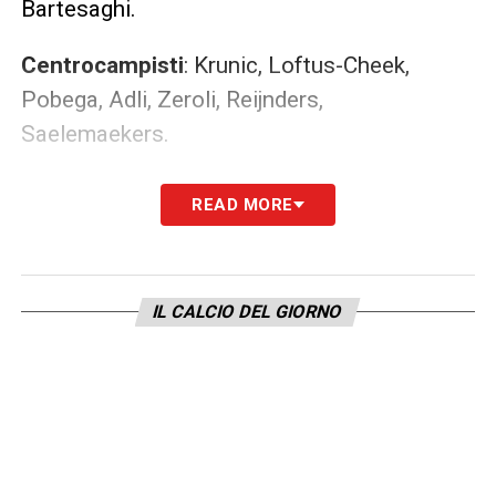
Bartesaghi.
Centrocampisti
: Krunic, Loftus-Cheek,
Pobega, Adli, Zeroli, Reijnders,
Saelemaekers.
Attaccanti
: Pulisic, Leao, Giroud, Chaka T.,
READ MORE
De Ketelaere, Messias, Colombo, Romero.
LEGGI ALTRE NOTIZIE SU
IL CALCIO DEL GIORNO
MILANNEWS24.COM
LA PLAYLIST DELLE NOSTRE TOP NEWS