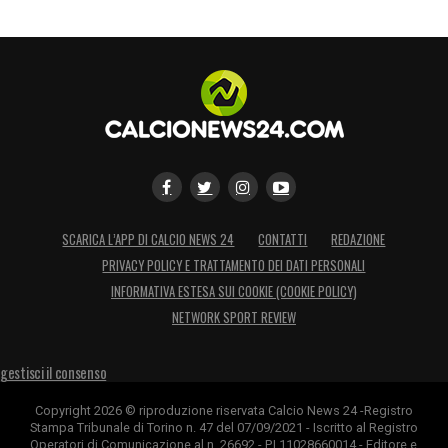
SCARICA L’APP DI CALCIO NEWS 24
CONTATTI
REDAZIONE
PRIVACY POLICY E TRATTAMENTO DEI DATI PERSONALI
INFORMATIVA ESTESA SUI COOKIE (COOKIE POLICY)
NETWORK SPORT REVIEW
gestisci il consenso
Copyright 2026 © riproduzione riservata Calcio News 24 -Registro
Stampa Tribunale di Torino n. 47 del 07/09/2021 - Iscritto al Registro
Operatori di Comunicazione al n. 26692 - P.I.11028660014 - Editore e