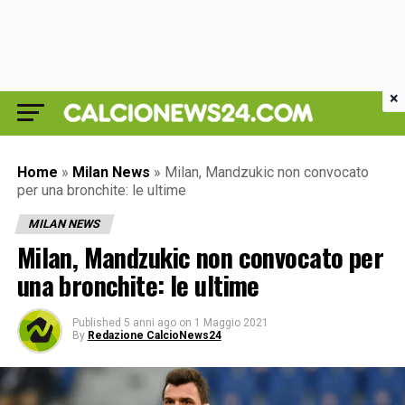
×
Home
»
Milan News
»
Milan, Mandzukic non convocato
per una bronchite: le ultime
MILAN NEWS
Milan, Mandzukic non convocato per
una bronchite: le ultime
Published
5 anni ago
on
1 Maggio 2021
By
Redazione CalcioNews24