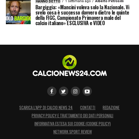
1 settimana ago
Alberto Petrosilli
HANNO DETTO
Bargiggia: «Mancini voleva solo la Nazionale. Vi
svelo cosa è successo davvero dietro le quinte
della FIGC. Campionato Primavera male del
calcio italiano» ESCLUSIVA e VIDEO
SCARICA L’APP DI CALCIO NEWS 24
CONTATTI
REDAZIONE
PRIVACY POLICY E TRATTAMENTO DEI DATI PERSONALI
INFORMATIVA ESTESA SUI COOKIE (COOKIE POLICY)
NETWORK SPORT REVIEW