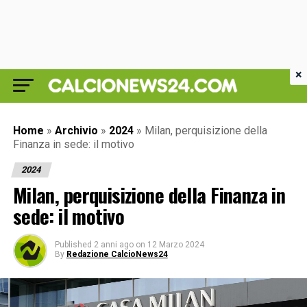
×
Home
»
Archivio
»
2024
»
Milan, perquisizione della
Finanza in sede: il motivo
2024
Milan, perquisizione della Finanza in
sede: il motivo
Published
2 anni ago
on
12 Marzo 2024
By
Redazione CalcioNews24