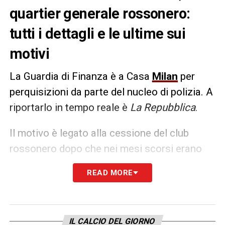
quartier generale rossonero:
tutti i dettagli e le ultime sui
motivi
La Guardia di Finanza è a Casa
Milan
per
perquisizioni da parte del nucleo di polizia. A
riportarlo in tempo reale è
La
Repubblica
.
Il motivo è legato alla cessione del club
rossonero dopo che nei mesi scorsi erano
state avviate delle indagini da parte dalla
READ MORE
procura di Milano circa il passaggio della
maggioranza dal fondo Elliott a RedBird.
Parliamo di agosto 2022, poco più di un anno
IL CALCIO DEL GIORNO