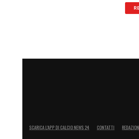
Rabiot non si nasconde nella corsa al tito
R
generale del club. Personalmente, punto 
pensare al primo posto? No, non è impos
vincere ai nostri compagni meno esperti.
tatuaggio
».
LEGGI L’INTERVISTA COMPLETA DI R
LA PLAYLIST DELLE NOSTRE TOP NEW
SCARICA L’APP DI CALCIO NEWS 24
CONTATTI
REDAZION