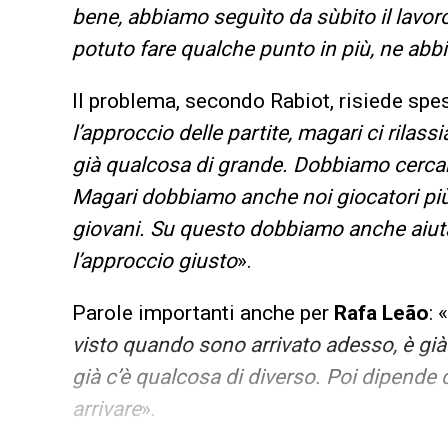
bene, abbiamo seguìto da sùbito il lavo
potuto fare qualche punto in più, ne abb
Il problema, secondo Rabiot, risiede spes
l’approccio delle partite, magari ci rila
già qualcosa di grande. Dobbiamo cercare
Magari dobbiamo anche noi giocatori più e
giovani. Su questo dobbiamo anche aiutar
l’approccio giusto
».
Parole importanti anche per
Rafa Leão
: «
visto quando sono arrivato adesso, è già
già c’è qualcosa di diverso. Poi dipende d
arrivare
».