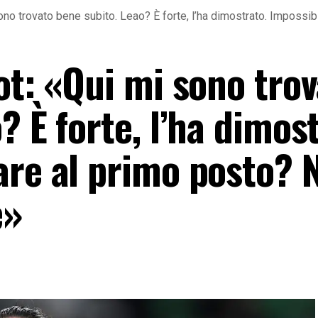
sono trovato bene subito. Leao? È forte, l’ha dimostrato. Imposs
ot: «Qui mi sono tro
? È forte, l’ha dimos
are al primo posto? N
e»