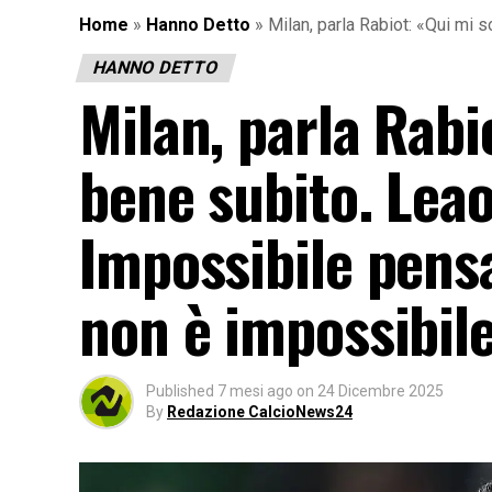
Home
»
Hanno Detto
»
Milan, parla Rabiot: «Qui mi 
HANNO DETTO
Milan, parla Rabi
bene subito. Leao
Impossibile pens
non è impossibil
Published
7 mesi ago
on
24 Dicembre 2025
By
Redazione CalcioNews24