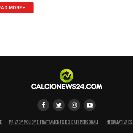
lo: «
Finire tra i primi quattro è l’obiettivo
EAD MORE
a qualcosa di più grande. Se è impossibile
sibile. Dobbiamo far capire quanto è bello
 Se dovessimo vincere, potrei farmi il mio primo
ABIOT SU MILANNEWS24
S
E
PRIVACY POLICY E TRATTAMENTO DEI DATI PERSONALI
INFORMATIVA ES