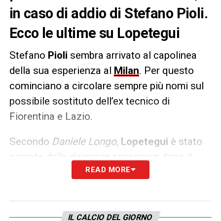
in caso di addio di Stefano Pioli.
Ecco le ultime su Lopetegui
Stefano
Pioli
sembra arrivato al capolinea
della sua esperienza al
Milan
. Per questo
cominciano a circolare sempre più nomi sul
possibile sostituto dell’ex tecnico di
Fiorentina e Lazio.
Secondo
Daniele Longo
,
Lopetegui
è stato
cercato dalla dirigenza rossonera dopo il
READ MORE
match contro la Salernitana, terminato in
parità.
LA PLAYLIST DELLE NOSTRE TOP NEWS
IL CALCIO DEL GIORNO