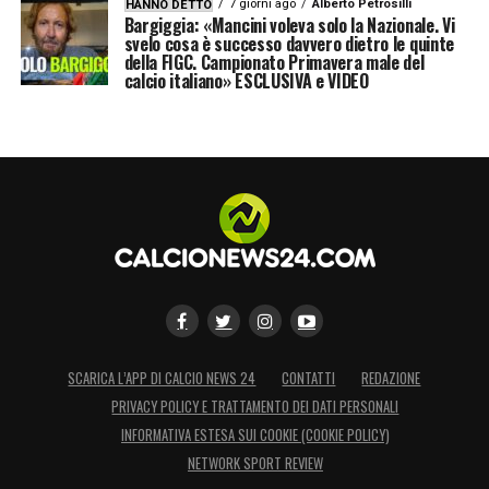
7 giorni ago
Alberto Petrosilli
HANNO DETTO
Bargiggia: «Mancini voleva solo la Nazionale. Vi
svelo cosa è successo davvero dietro le quinte
della FIGC. Campionato Primavera male del
calcio italiano» ESCLUSIVA e VIDEO
SCARICA L’APP DI CALCIO NEWS 24
CONTATTI
REDAZIONE
PRIVACY POLICY E TRATTAMENTO DEI DATI PERSONALI
INFORMATIVA ESTESA SUI COOKIE (COOKIE POLICY)
NETWORK SPORT REVIEW