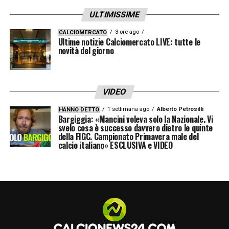
un’attenta valutazione: crediamo che la sua
ULTIMISSIME
esperienza, maturata in contesti diversi e
competitivi, e la sua conoscenza del calcio
3 ore ago
CALCIOMERCATO
Ultime notizie Calciomercato LIVE: tutte le
italiano possano dare un contributo
novità del giorno
immediato e duraturo alla crescita della
Juventus»
.
VIDEO
MODESTO JUVE –
«Entrare a far parte di
1 settimana ago
Alberto Petrosilli
HANNO DETTO
Bargiggia: «Mancini voleva solo la Nazionale. Vi
una società tanto gloriosa rappresenta per
svelo cosa è successo davvero dietro le quinte
della FIGC. Campionato Primavera male del
me un onore e una grande responsabilità.
calcio italiano» ESCLUSIVA e VIDEO
Questo club vanta una storia straordinaria e
una cultura della vittoria che ammiro
profondamente. Sono entusiasta di iniziare
questo nuovo percorso, lavorando a stretto
contatto con Damien, l’allenatore Igor Tudor