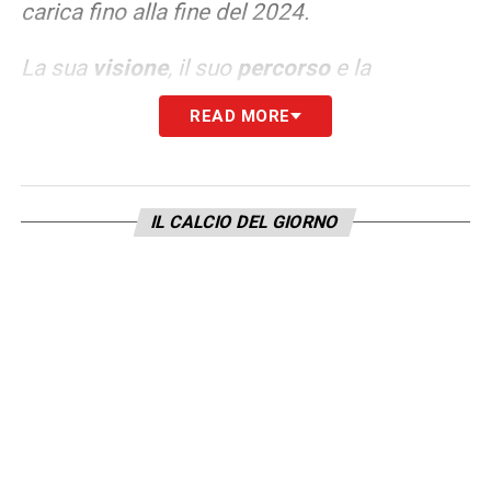
carica fino alla fine del 2024.
La sua
visione
, il suo
percorso
e la
sua
trasversalità
saranno un valore aggiunto
READ MORE
fondamentale per il nostro Club.
COMOLLI –
«Sono felice di accogliere
IL CALCIO DEL GIORNO
François nella nostra struttura
– ha
commentato Damien Comolli, Direttore
Generale –
, il suo ruolo sarà centrale nel
coordinamento tra l’Area Tecnica
(Match
Analysis, Medical Department, Performance
e Psychology )
e lo staff di Igor Tudor,
contribuendo a rafforzare l’identità sportiva
del club. La scelta di François è frutto di