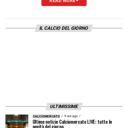
READ MORE
Sulla Serie A:
«Ho guardato molto il calcio
italiano, è un campionato molto competitvo
che è cresciuto molto. Ci sono molti
IL CALCIO DEL GIORNO
giocatori croati che militano in Italia e mi
piace seguire i miei compagni di nazionale.
Ci sono grandi squadre, bravi giocatori. E’ un
campionato molto tattico e fisico»
LA PLAYLIST DELLE NOSTRE TOP NEWS
ULTIMISSIME
9 ore ago
CALCIOMERCATO
Ultime notizie Calciomercato LIVE: tutte le
novità del giorno