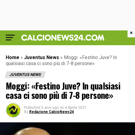
×
Home
»
Juventus News
»
Moggi: «Festino Juve? In
qualsiasi casa ci sono più di 7-8 persone»
JUVENTUS NEWS
Moggi: «Festino Juve? In qualsiasi
casa ci sono più di 7-8 persone»
Published
5 anni ago
on
4 Aprile 2021
By
Redazione CalcioNews24