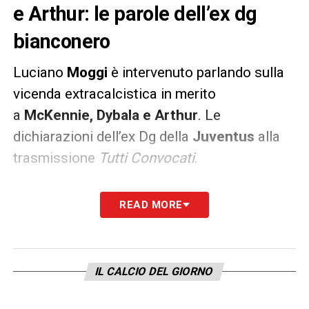
e Arthur: le parole dell’ex dg
bianconero
Luciano
Moggi
è intervenuto parlando sulla
vicenda extracalcistica in merito
a
McKennie, Dybala e Arthur
. Le
dichiarazioni dell’ex Dg della
Juventus
alla
trasmissione
Tutti Convocati
.
«
Se voi andate oggi in qualsiasi casa
READ MORE
troverete sicuramente più gente di 7-8
persone. E’ venuta fuori una cosa eclatante
perché erano calciatori della
Juventus
a
IL CALCIO DEL GIORNO
cena. Io non li avrei messi fuori rosa. Li avrei
multati, ma li avrei messi in campo
».