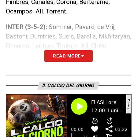
Fimbres, Canales; Corona, Berterame,
Ocampos. All. Torrent.
INTER (3-5-2):
Sommer; Pavard, de Vrij,
Bastoni; Dumfries, Sucic, Barella, Mkhitaryan,
Dimarco; Lautaro, Thuram. All. Chivu.
READ MORE
Orario e dove vederla in tv
Monterrey-
Inter
si gioca alle ore 3:00 di
mercoledì 18 giugno per la prima giornata
IL CALCIO DEL GIORNO
della fase a gironi del Mondiale per Club.
Verrà trasmessa in chiaro per tutti su Italia 1.
Per vedere la partita in streaming, sarà
disponibile su DAZN per gli abbonati tramite
il sito ufficiale o sull’app scaricabile su Pc,