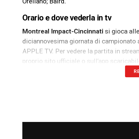
Orellano; Baird.
Orario e dove vederla in tv
Montreal Impact-Cincinnati
si gioca all
diciannovesima giornata di campionato 
APPLE TV. Per vedere la partita in stre
proprio sito ufficiale o sull’app scaricab
R
LA PLAYLIST DELLE NOSTRE TOP NEW