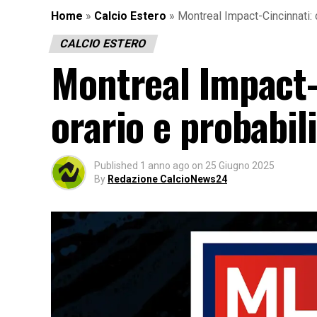
Home
»
Calcio Estero
»
Montreal Impact-Cincinnati: 
CALCIO ESTERO
Montreal Impact-
orario e probabil
Published
1 anno ago
on
25 Giugno 2025
By
Redazione CalcioNews24