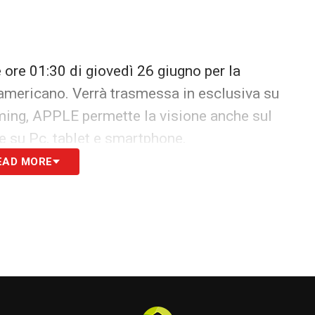
e ore 01:30 di giovedì 26 giugno per la
americano. Verrà trasmessa in esclusiva su
aming, APPLE permette la visione anche sul
ile su Pc, tablet e smartphone.
EAD MORE
S