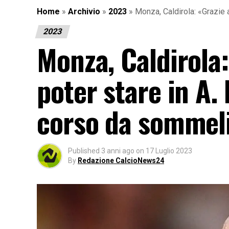
Home
»
Archivio
»
2023
»
Monza, Caldirola: «Grazie 
2023
Monza, Caldirola:
poter stare in A. 
corso da sommel
Published
3 anni ago
on
17 Luglio 2023
By
Redazione CalcioNews24