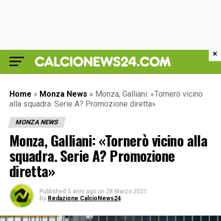
×
Home
»
Monza News
»
Monza, Galliani: «Tornerò vicino
alla squadra. Serie A? Promozione diretta»
MONZA NEWS
Monza, Galliani: «Tornerò vicino alla
squadra. Serie A? Promozione
diretta»
Published
5 anni ago
on
28 Marzo 2021
By
Redazione CalcioNews24