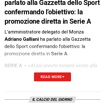
parlato alla Gazzetta dello Sport
confermando l’obiettivo: la
promozione diretta in Serie A
L’amministratore delegato del Monza
Adriano Galliani
ha parlato alla Gazzetta
dello Sport confermando l’obiettivo: la
promozione diretta in
Serie A
.
SERIE A –
«Al più presto tornerò vicino alla
squadra, l’ho sempre nel cuore. A Brocchi ho
READ MORE
detto sono pronto per affrontare le ultime 8
giornate, lo sprint finale verso la promozione
in serie A. Diretta, niente playoff»
.
IL CALCIO DEL GIORNO