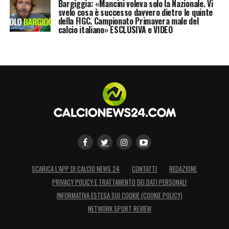
Bargiggia: «Mancini voleva solo la Nazionale. Vi
svelo cosa è successo davvero dietro le quinte
della FIGC. Campionato Primavera male del
calcio italiano» ESCLUSIVA e VIDEO
SCARICA L’APP DI CALCIO NEWS 24
CONTATTI
REDAZIONE
PRIVACY POLICY E TRATTAMENTO DEI DATI PERSONALI
INFORMATIVA ESTESA SUI COOKIE (COOKIE POLICY)
NETWORK SPORT REVIEW