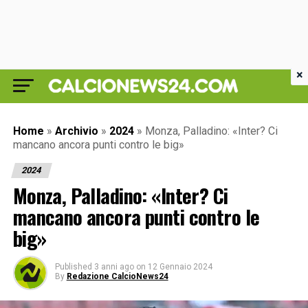
×
Home
»
Archivio
»
2024
»
Monza, Palladino: «Inter? Ci
mancano ancora punti contro le big»
2024
Monza, Palladino: «Inter? Ci
mancano ancora punti contro le
big»
Published
3 anni ago
on
12 Gennaio 2024
By
Redazione CalcioNews24