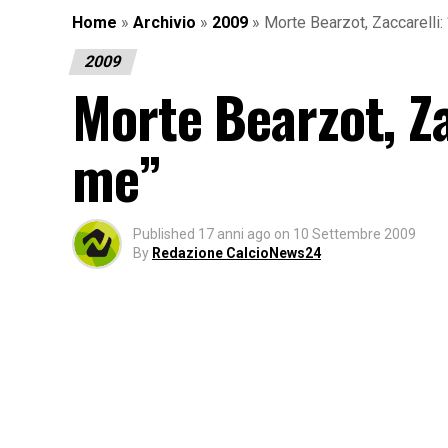
Home
»
Archivio
»
2009
»
Morte Bearzot, Zaccarelli:
2009
Morte Bearzot, Za
me”
Published
17 anni ago
on
10 Settembre 2009
By
Redazione CalcioNews24