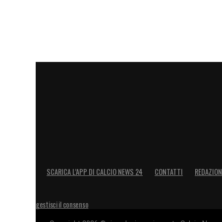
Fonte: repubblica.it
LA PLAYLIST DELLE NOSTRE TOP NEW
SCARICA L’APP DI CALCIO NEWS 24
CONTATTI
REDAZION
gestisci il consenso