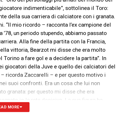
 giocatore indimenticabile”, sottolinea il Toro:
nte della sua carriera di calciatore con i granata.
ni. “Il mio ricordo – racconta l’ex campione del
na ’78, un periodo stupendo, abbiamo passato
riera. Alla fine della partita con la Francia,
ella vittoria, Bearzot mi disse che era molto
Torino a fare gol e a decidere la partita”. In
i giocatori della Juve e quello dei calciatori del
 – ricorda Zaccarelli – e per questo motivo i
 nei suoi confronti. Era un cosa che lui non
ato granata: per questo mi disse che era
egnato io la rete decisiva. La sua figura ha
EAD MORE
rità nelle scelte e nella condotta, elementi che
 di Spagna”.