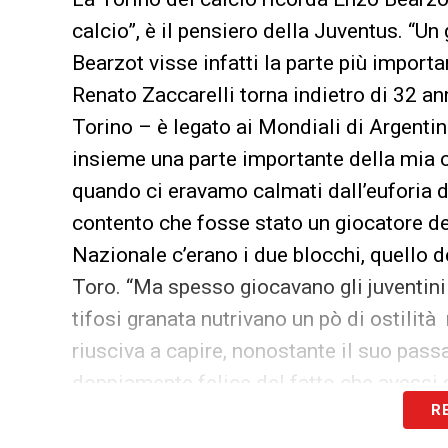
calcio”, è il pensiero della Juventus. “Un
Bearzot visse infatti la parte più importa
Renato Zaccarelli torna indietro di 32 an
Torino – è legato ai Mondiali di Argenti
insieme una parte importante della mia car
quando ci eravamo calmati dall’euforia d
contento che fosse stato un giocatore del 
Nazionale c’erano i due blocchi, quello de
Toro. “Ma spesso giocavano gli juventini
tifosi granata nutrivano un pò di ostilità
riusciva a capire, nonostante il suo pass
doppiamente felice del fatto che avessi s
R
avuto sempre una grande coerenza e linea
gli hanno permesso di arrivare al trionfo