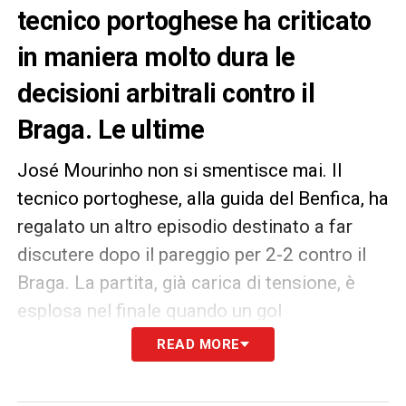
tecnico portoghese ha criticato
in maniera molto dura le
decisioni arbitrali contro il
Braga. Le ultime
José Mourinho non si smentisce mai. Il
tecnico portoghese, alla guida del Benfica, ha
regalato un altro episodio destinato a far
discutere dopo il pareggio per 2-2 contro il
Braga. La partita, già carica di tensione, è
esplosa nel finale quando un gol
apparentemente regolare del Benfica è stato
READ MORE
annullato, negando la vittoria alla squadra di
Lisbona.