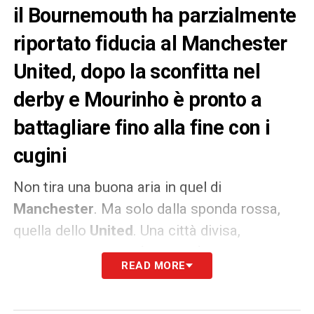
il Bournemouth ha parzialmente
riportato fiducia al Manchester
United, dopo la sconfitta nel
derby e Mourinho è pronto a
battagliare fino alla fine con i
cugini
Non tira una buona aria in quel di
Manchester
. Ma solo dalla sponda rossa,
quella dello
United
. Una città divisa,
soprattutto, dopo il
big match
andato in
READ MORE
scena domenica. Un derby che ha regalato
grandissime emozioni, da una parte e