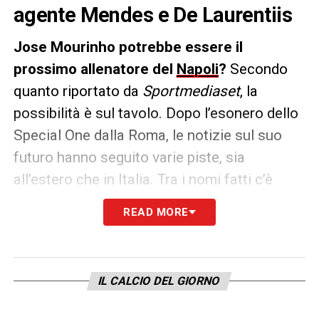
agente Mendes e De Laurentiis
Jose Mourinho potrebbe essere il
prossimo allenatore del
Napoli
?
Secondo
quanto riportato da
Sportmediaset
, la
possibilità è sul tavolo. Dopo l’esonero dello
Special One dalla Roma, le notizie sul suo
futuro hanno seguito varie piste, sia
all’estero che in Italia. Tra i nomi fatti c’è
anche quello dei partenopei, che a giugno
READ MORE
dovranno cercare un nuovo tecnico, visto
che le chance di conferma di Walter
Mazzarri sono minime.
IL CALCIO DEL GIORNO
Per questo motivo
Sportmediaset
riporta