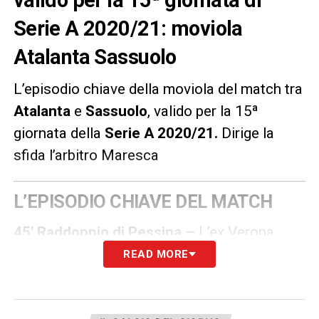
valido per la 15ª giornata di
Serie A 2020/21: moviola
Atalanta Sassuolo
L’episodio chiave della moviola del match tra
Atalanta
e
Sassuolo
, valido per la 15ª
giornata della
Serie A 2020/21
.
Dirige la
sfida l’arbitro Maresca
L’EPISODIO CHIAVE DEL MATCH
45′ Raddoppio di Pessina –
L’ex Verona
supera Maxime Lopez, la offre a Ilicic che lo
READ MORE
serve nuovamente con un delizioso mancino:
destro di prima e gol del 2-0 per la Dea.