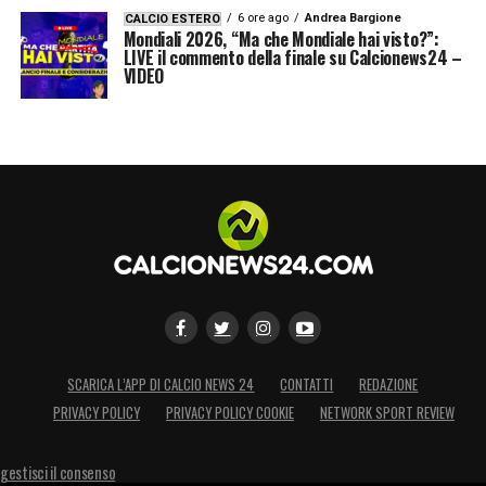
6 ore ago
Andrea Bargione
CALCIO ESTERO
Mondiali 2026, “Ma che Mondiale hai visto?”:
LIVE il commento della finale su Calcionews24 –
VIDEO
SCARICA L’APP DI CALCIO NEWS 24
CONTATTI
REDAZIONE
PRIVACY POLICY
PRIVACY POLICY COOKIE
NETWORK SPORT REVIEW
gestisci il consenso