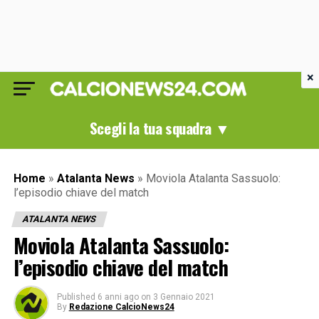
×
Scegli la tua squadra ▼
Home
»
Atalanta News
»
Moviola Atalanta Sassuolo:
l’episodio chiave del match
ATALANTA NEWS
Moviola Atalanta Sassuolo:
l’episodio chiave del match
Published
6 anni ago
on
3 Gennaio 2021
By
Redazione CalcioNews24