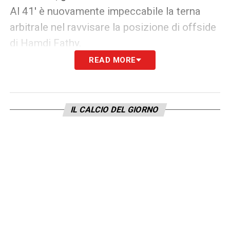
Al 41′ è nuovamente impeccabile la terna
arbitrale nel ravvisare la posizione di offside
di Hamdi Fathy.
READ MORE
Secondo tempo: graziato ancora
Ibrahim, regolare lo stop a Salah
La ripresa si apre con lo stesso metro di
IL CALCIO DEL GIORNO
giudizio. Al minuto 60 è ancora il già citato
Yasser Ibrahim a prendersi il rischio
: il
centrale si lancia in una scivolata rischiosa e
ruvida interrompendo la manovra australiana.
Nonostante la durezza dell’intervento, Tejera
fischia la punizione ma opta ancora per il
semplice richiamo verbale; una decisione che