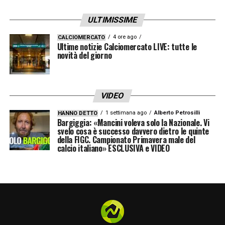
fa discutere la panchina dei
Socceroos
. Al
ULTIMISSIME
63′, invece, la chiamata è puramente tecnica:
giusto il fuorigioco di Mohamed Salah
,
4 ore ago
CALCIOMERCATO
Ultime notizie Calciomercato LIVE: tutte le
scattato con un attimo di anticipo oltre la
novità del giorno
linea difensiva avversaria.
Tempi supplementari: sale
VIDEO
l’agonismo, scatta l’unico giallo
1 settimana ago
Alberto Petrosilli
HANNO DETTO
Bargiggia: «Mancini voleva solo la Nazionale. Vi
svelo cosa è successo davvero dietro le quinte
Con l’inizio dei supplementari la stanchezza
della FIGC. Campionato Primavera male del
calcio italiano» ESCLUSIVA e VIDEO
aumenta e i falli diventano più ruvidi. Al 91′ e
al 96′ vengono graziati rispettivamente
Trezeguet e Rami Rabia per due interventi in
netto eccesso di foga.
Il direttore di gara è però costretto a rompere