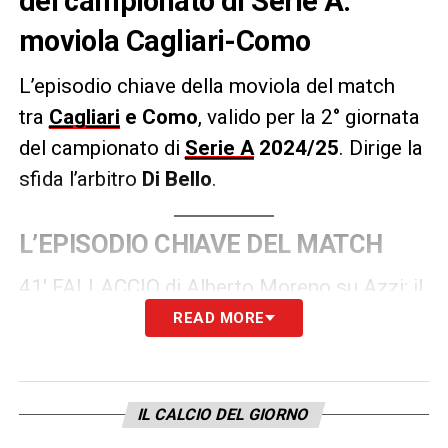
del campionato di Serie A:
moviola Cagliari-Como
L’episodio chiave della moviola del match
tra
Cagliari
e Como
, valido per la 2° giornata
del campionato di
Serie A
2024/25
. Dirige la
sfida l’arbitro
Di Bello
.
L’EPISODIO CHIAVE DEL MATCH
41′ FALLACCIO di Alberto Moreno su Azzi: il
37 del Cagliari sguscia sulla fascia e viene
READ MORE
atterrato rovinosamente dallo spagnolo.
Immediato il cartellino giallo di Di Bello per il
calciatore del Como
IL CALCIO DEL GIORNO