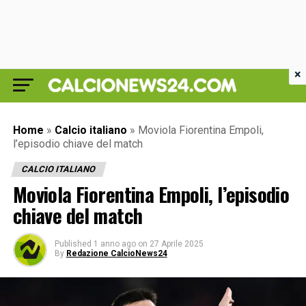
×
Home
»
Calcio italiano
»
Moviola Fiorentina Empoli,
l’episodio chiave del match
CALCIO ITALIANO
Moviola Fiorentina Empoli, l’episodio
chiave del match
Published
1 anno ago
on
27 Aprile 2025
By
Redazione CalcioNews24