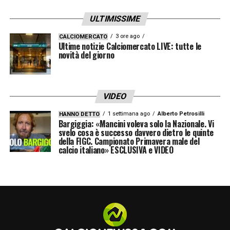
la palla era uscita sull’assist di Goglichidze e
ULTIMISSIME
quindi si resta 2-0. Giusto l’intervento del Var
3 ore ago
CALCIOMERCATO
per annullare la rete.
Ultime notizie Calciomercato LIVE: tutte le
novità del giorno
34′ Grassi con la mano in anticipo su
Gudmudsson. Per l’arbitro è fallo, sì, ma
VIDEO
nessun cartellino. L’islandese evidenzia la
1 settimana ago
Alberto Petrosilli
HANNO DETTO
volontarietà dell’intervento dell’empolese che
Bargiggia: «Mancini voleva solo la Nazionale. Vi
svelo cosa è successo davvero dietro le quinte
rischia il giallo, ma se la cava.
della FIGC. Campionato Primavera male del
calcio italiano» ESCLUSIVA e VIDEO
20′ Ammonito Anjorin che con i tacchetti
colpisce Cataldi nella trequarti offensiva
dell’Empoli.
15′ Ammonito Beltran per un fallo su