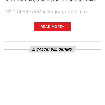
78′ Proteste di Mandragora, ammonito.
74′ Scontro tra Henderson e Mandragora,
READ MORE
fallo per la viola. Se la cava il giocatore
dell’Empoli, già ammonito.
IL CALCIO DEL GIORNO
55′ Stessa sorte per Ranieri, che ferma la
ripartenza di Colombo facendosi ammonire.
Era in diffida e salterà Roma-Fiorentina.
54′ Henderson ferma con le dure Adli. Giallo
e squalifica per diffida che gli farà saltare la
Lazio.
44′ Fazzini fa gol su assist di Solbakken, ma