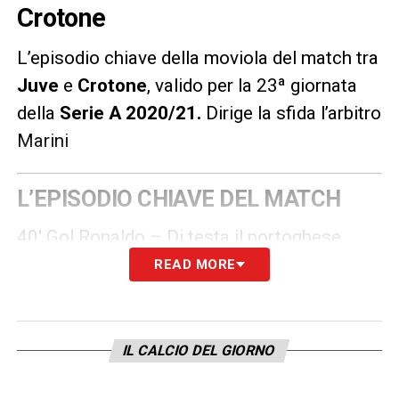
Crotone
L’episodio chiave della moviola del match tra
Juve
e
Crotone
, valido per la 23ª giornata
della
Serie A 2020/21
.
Dirige la sfida l’arbitro
Marini
L’EPISODIO CHIAVE DEL MATCH
40′ Gol Ronaldo – Di testa il portoghese
firma il vantaggio bianconero. Controllo del
READ MORE
VAR che ha dato esito positivo: gol
convalidato.
IL CALCIO DEL GIORNO
LA PLAYLIST DELLE NOSTRE TOP NEWS