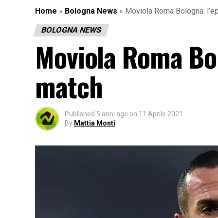
Home
»
Bologna News
»
Moviola Roma Bologna: l’ep
BOLOGNA NEWS
Moviola Roma Bol
match
Published
5 anni ago
on
11 Aprile 2021
By
Mattia Monti