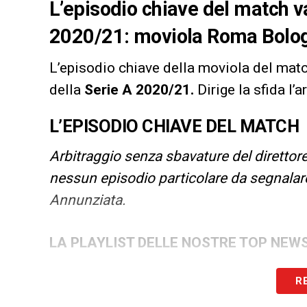
L’episodio chiave del match va
2020/21: moviola Roma Bolo
L’episodio chiave della moviola del mat
della
Serie A 2020/21
.
Dirige la sfida l’a
L’EPISODIO CHIAVE DEL MATCH
Arbitraggio senza sbavature del direttor
nessun episodio particolare da segnalare. 
Annunziata.
LA PLAYLIST DELLE NOSTRE TOP NEW
R