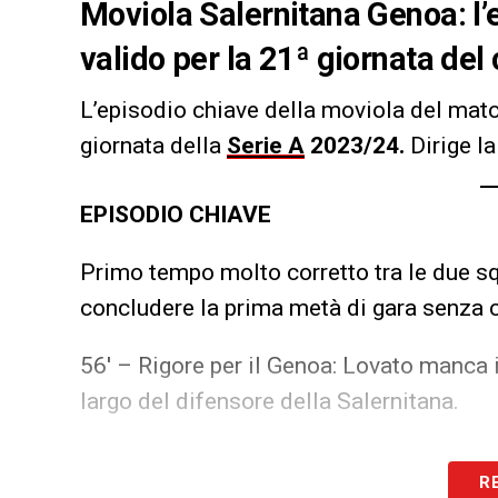
Moviola Salernitana Genoa: l’
valido per la 21ª giornata de
L’episodio chiave della moviola del mat
giornata della
Serie A
2023/24.
Dirige la
EPISODIO CHIAVE
Primo tempo molto corretto tra le due sq
concludere la prima metà di gara senza 
56′ – Rigore per il Genoa: Lovato manca il
largo del difensore della Salernitana.
LA PLAYLIST DELLE NOSTRE TOP NEW
R