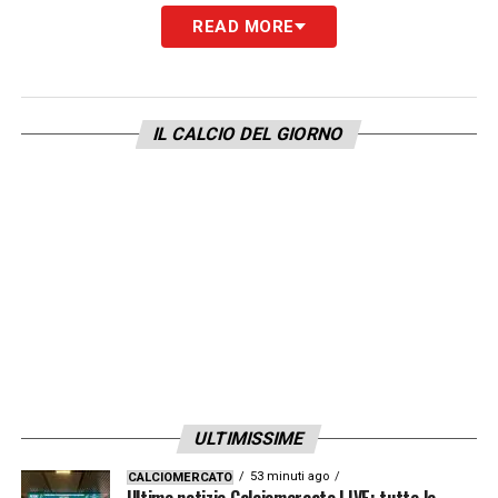
READ MORE
L’unico assente è stato Victor Osimhen,
il
quale ha giustificato la mancata presenza
tramite certificato medico. L’attaccante
IL CALCIO DEL GIORNO
nigeriano resta al centro delle voci di
mercato, in attesa della definizione del suo
trasferimento al
Galatasaray
. Il gruppo ha
avviato ufficialmente la preparazione estiva,
mentre il mercato continua a tenere banco
con trattative cruciali.
LA PLAYLIST DELLE NOSTRE TOP NEWS
ULTIMISSIME
53 minuti ago
CALCIOMERCATO
Ultime notizie Calciomercato LIVE: tutte le