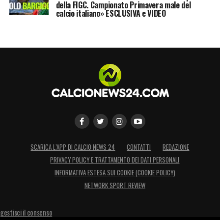
della FIGC. Campionato Primavera male del
euro circa. Nel frattempo gli azzurri si
calcio italiano» ESCLUSIVA e VIDEO
stanno guardando intorno: oltre a Zaza nel
mirino c’è
Nikola Kalinic
della
Fiorentina.
LA PLAYLIST DELLE NOSTRE TOP NEWS
SCARICA L’APP DI CALCIO NEWS 24
CONTATTI
REDAZIONE
PRIVACY POLICY E TRATTAMENTO DEI DATI PERSONALI
INFORMATIVA ESTESA SUI COOKIE (COOKIE POLICY)
NETWORK SPORT REVIEW
gestisci il consenso