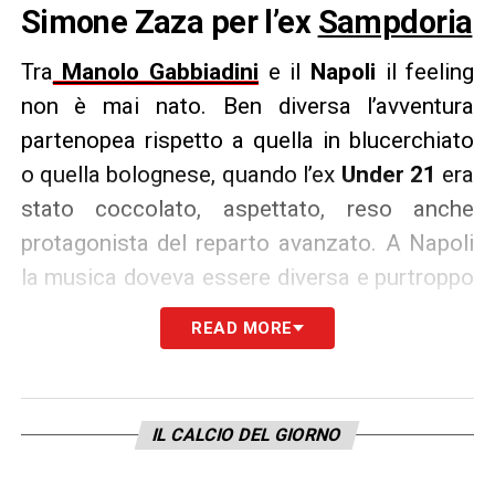
Simone Zaza per l’ex
Sampdoria
Tra
Manolo Gabbiadini
e il
Napoli
il feeling
non è mai nato. Ben diversa l’avventura
partenopea rispetto a quella in blucerchiato
o quella bolognese, quando l’ex
Under 21
era
stato coccolato, aspettato, reso anche
protagonista del reparto avanzato. A Napoli
la musica doveva essere diversa e purtroppo
l’unica cosa a essere cambiata rispetto alle
READ MORE
precedenti avventure è stata l’esclusiva
proprietà del cartellino del calciatore,
finalmente in mano a un solo club anche
IL CALCIO DEL GIORNO
prima della scadenza del limite imposto con
la caduta della formula della comproprietà.