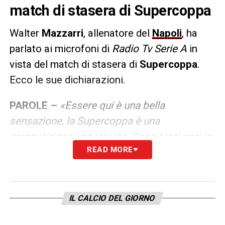
match di stasera di Supercoppa
Walter
Mazzarri
, allenatore del
Napoli
, ha
parlato ai microfoni di
Radio Tv Serie A
in
vista del match di stasera di
Supercoppa
.
Ecco le sue dichiarazioni.
PAROLE –
«Essere qui è una bella
sensazione, la Supercoppa è una
competizione importante. Dopo tanti anni in
READ MORE
panchina non è che ho particolari emozioni,
però è un orgoglio confrontarsi contro l’Inter,
che è la squadra migliore in Italia. Mi fa
molto piacere essere qua»
.
IL CALCIO DEL GIORNO