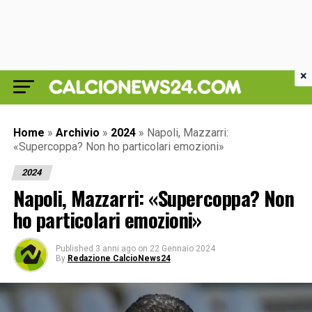
×
Home
»
Archivio
»
2024
»
Napoli, Mazzarri:
«Supercoppa? Non ho particolari emozioni»
2024
Napoli, Mazzarri: «Supercoppa? Non
ho particolari emozioni»
Published
3 anni ago
on
22 Gennaio 2024
By
Redazione CalcioNews24